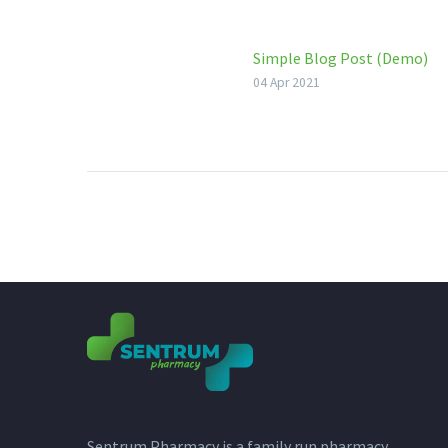
Simple Blog Post (Demo)
04 Apr 2021
Sentrum Pharmacy is a family run pharmacy,