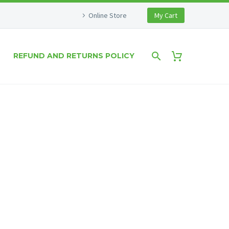
Online Store
My Cart
REFUND AND RETURNS POLICY
DEMO)
em quis bibendum auctor, nisi elit