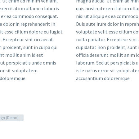
. Ut enim ad minim veniam,
magna aliqua. Ut enim ad mi
exercitation ullamco laboris
quis nostrud exercitation ull
ip ex ea commodo consequat.
nisi ut aliquip ex ea commodo
re dolor in reprehenderit in
Duis aute irure dolor in repre
it esse cillum dolore eu fugiat
voluptate velit esse cillum do
r. Excepteur sint occaecat
nulla pariatur. Excepteur sint
 proident, sunt in culpa qui
cupidatat non proident, sunt i
unt mollit anim id est
officia deserunt mollit anim i
ut perspiciatis unde omnis
laborum. Sed ut perspiciatis 
ror sit voluptatem
iste natus error sit voluptat
 doloremque.
accusantium doloremque.
ign (Demo)