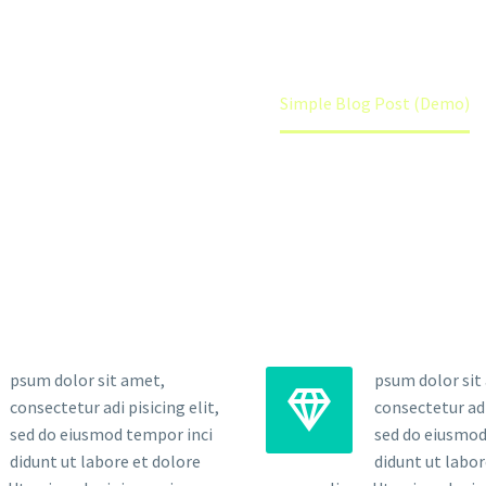
Home
Fashion (Demo)
Simple Blog Post (Demo)
psum dolor sit amet,
psum dolor sit


consectetur adi pisicing elit,
consectetur adi 
sed do eiusmod tempor inci
sed do eiusmod
didunt ut labore et dolore
didunt ut labor