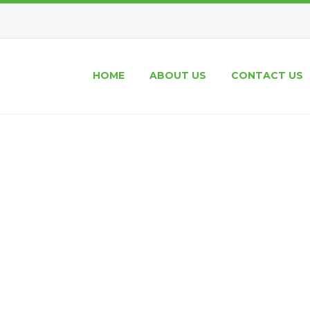
HOME
ABOUT US
CONTACT US
LE BLOG POST (
el velit auctor aliquet. Aenean sollicitudin, lor
consequat ipsum, nec sagittis sem