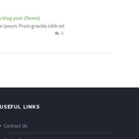
y blog post (Demo)
 Ipsum. Proin gravida nibh vel
0
 auctor aliquet. Aenean
citudin, lorem quis bibendum
r, nisi elit consequat ipsum,
agittis sem nibh id elit.
USEFUL LINKS
Contact Us