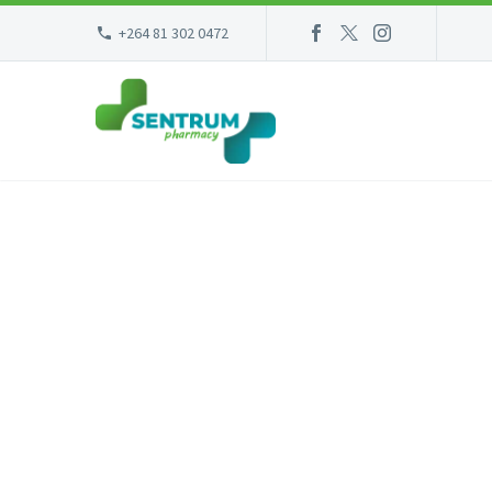
+264 81 302 0472
SIMP
Lorem Ipsum. Proin gravida nibh v