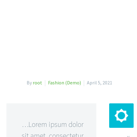
By
root
Fashion (Demo)
April 5, 2021


…Lorem ipsum dolor
sit amet, consectetur