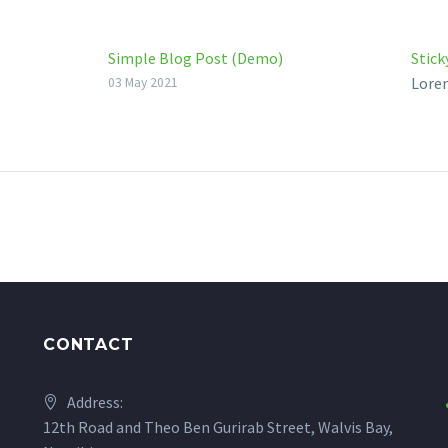
Simple Blog Post (Demo)
Stick
Lorem
03 May 2021
velit
solli
aucto
nec s
CONTACT
Address:
12th Road and Theo Ben Gurirab Street, Walvis Bay,