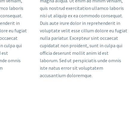
nim veniam,
magna aliqua. Ut enim ad minim veniam,
amco laboris
quis nostrud exercitation ullamco laboris
 consequat.
nisi ut aliquip ex ea commodo consequat.
henderit in
Duis aute irure dolor in reprehenderit in
lore eu fugiat
voluptate velit esse cillum dolore eu fugiat
 occaecat
nulla pariatur. Excepteur sint occaecat
n culpa qui
cupidatat non proident, sunt in culpa qui
d est
officia deserunt mollit anim id est
unde omnis
laborum. Sed ut perspiciatis unde omnis
em
iste natus error sit voluptatem
accusantium doloremque.