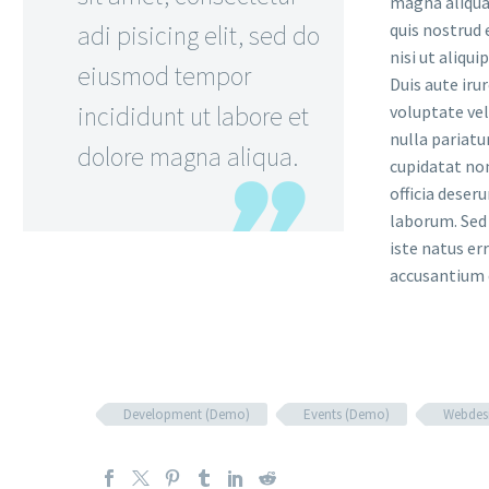
magna aliqua
adi pisicing elit, sed do
quis nostrud 
nisi ut aliqu
eiusmod tempor
Duis aute iru
incididunt ut labore et
voluptate vel
nulla pariatu
dolore magna aliqua.
cupidatat non
officia deser
laborum. Sed 
iste natus er
accusantium
Development (Demo)
Events (Demo)
Webdes